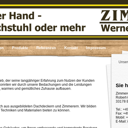
en
Produkte
Referenzen
Kontakt
Impressum
Unser
rieb, der seine langjähriger Erfahrung zum Nutzen der Kunden
 konnten wir durch unsere Bedachungen und die Leistungen
Sie 
es, warmes und gemütliches Zuhause aufbauen.
Zimmere
Robert-
33178 
ch aus ausgebildeten Dachdeckern und Zimmerern. Wir bilden
Tel.: +4
 Techniken und Materialien bieten zu können.
Fax: +4
Mobil: 
E-Mail: