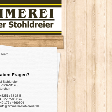
 Team
haben Fragen?
i Stohldreier
Bosch-Str. 45
Borchen
9 5251 / 38 38 5
9 5251/ 5067149
+49 177 / 4660504
 info@zimmerei-stohldreier.de