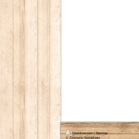
Druckversion
|
Sitemap
© Zimmerei Stohldreier